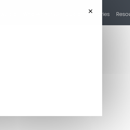
×
 we do
Who we serve
Customer Stories
Reso