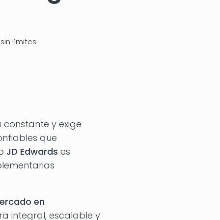
sin límites
 constante y exige
onfiables que
mo
JD Edwards
es
plementarias
mercado en
a integral, escalable y