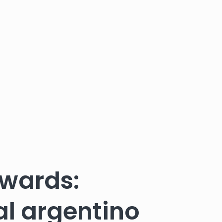
dwards:
al argentino