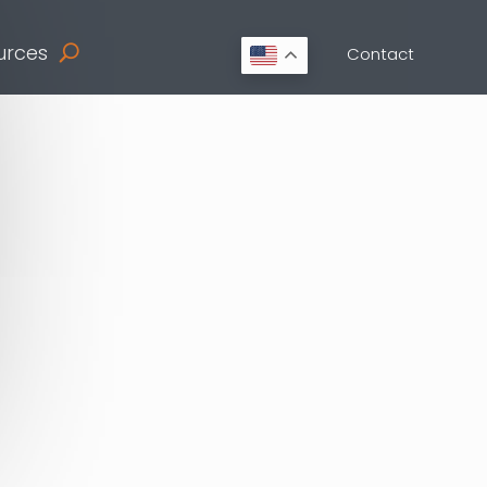
urces
Contact